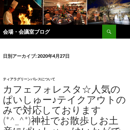
コ
ン
テ
ン
検
ツ
会場・会議室ブログ
索
へ
ス
キ
日別アーカイブ: 2020年4月27日
ッ
プ
ティアラグリーンパレスについて
カフェフォレスタ☆人気の
ぱいしゅー♪テイクアウトの
みで対応しております
(*^_^*)神社でお散歩しお土