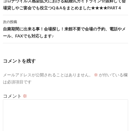
稿
コロナウイルス感染拡大における結婚式ガイドライン☆抜粋して会
場貸しやご宴会でも役立つQ＆Aをまとめました★★★★PART４
ナ
ビ
次の投稿
自粛期間に出来る事！会場探し！来館不要で会場の予約、電話やメ
ゲ
ール、FAXでも対応します♪
ー
シ
コメントを残す
ョ
ン
メールアドレスが公開されることはありません。
※
が付いている欄
は必須項目です
コメント
※