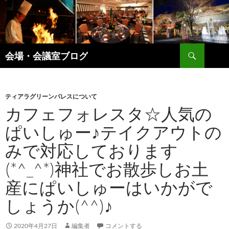
コ
ン
テ
ン
検
ツ
会場・会議室ブログ
索
へ
ス
キ
ティアラグリーンパレスについて
ッ
カフェフォレスタ☆人気の
プ
ぱいしゅー♪テイクアウトの
みで対応しております
(*^_^*)神社でお散歩しお土
産にぱいしゅーはいかがで
しょうか(^^)♪
2020年4月27日
編集者
コメントする