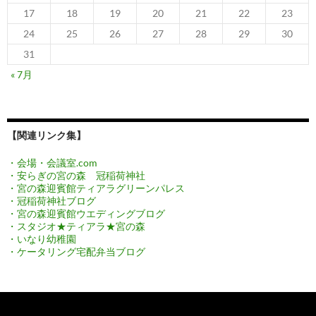
17
18
19
20
21
22
23
24
25
26
27
28
29
30
31
« 7月
【関連リンク集】
・会場・会議室.com
・安らぎの宮の森 冠稲荷神社
・宮の森迎賓館ティアラグリーンパレス
・冠稲荷神社ブログ
・宮の森迎賓館ウエディングブログ
・スタジオ★ティアラ★宮の森
・いなり幼稚園
・ケータリング宅配弁当ブログ