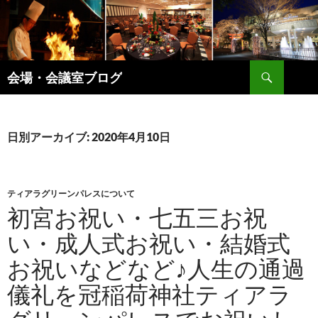
コ
ン
テ
ン
検
ツ
会場・会議室ブログ
索
へ
ス
キ
日別アーカイブ: 2020年4月10日
ッ
プ
ティアラグリーンパレスについて
初宮お祝い・七五三お祝
い・成人式お祝い・結婚式
お祝いなどなど♪人生の通過
儀礼を冠稲荷神社ティアラ