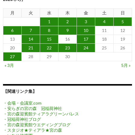
月
火
水
木
金
土
日
1
2
3
4
5
6
7
8
9
10
11
12
13
14
15
16
17
18
19
20
21
22
23
24
25
26
27
28
29
30
« 3月
5月 »
【関連リンク集】
・会場・会議室.com
・安らぎの宮の森 冠稲荷神社
・宮の森迎賓館ティアラグリーンパレス
・冠稲荷神社ブログ
・宮の森迎賓館ウエディングブログ
・スタジオ★ティアラ★宮の森