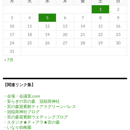
月
火
水
木
金
土
日
1
2
3
4
5
6
7
8
9
10
11
12
13
14
15
16
17
18
19
20
21
22
23
24
25
26
27
28
29
30
31
« 7月
【関連リンク集】
・会場・会議室.com
・安らぎの宮の森 冠稲荷神社
・宮の森迎賓館ティアラグリーンパレス
・冠稲荷神社ブログ
・宮の森迎賓館ウエディングブログ
・スタジオ★ティアラ★宮の森
・いなり幼稚園