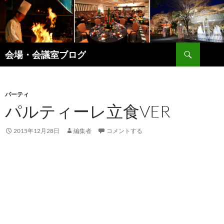
コ
ン
テ
ン
検
ツ
会場・会議室ブログ
索
へ
ス
キ
パーティ
ッ
パルティーレ立食VER
プ
2015年12月28日
編集者
コメントする