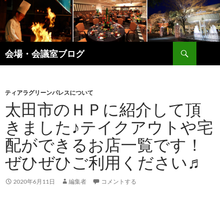
コ
ン
テ
ン
検
ツ
会場・会議室ブログ
索
へ
ス
キ
ティアラグリーンパレスについて
ッ
太田市のＨＰに紹介して頂
プ
きました♪テイクアウトや宅
配ができるお店一覧です！
ぜひぜひご利用ください♬
2020年6月11日
編集者
コメントする