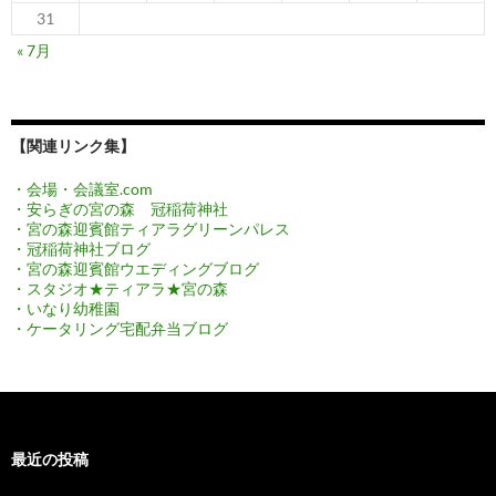
31
« 7月
【関連リンク集】
・会場・会議室.com
・安らぎの宮の森 冠稲荷神社
・宮の森迎賓館ティアラグリーンパレス
・冠稲荷神社ブログ
・宮の森迎賓館ウエディングブログ
・スタジオ★ティアラ★宮の森
・いなり幼稚園
・ケータリング宅配弁当ブログ
最近の投稿