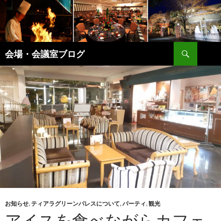
コ
ン
テ
ン
検
ツ
会場・会議室ブログ
索
へ
ス
キ
ッ
プ
お知らせ
,
ティアラグリーンパレスについて
,
パーティ
,
観光
アイスを食べながらカフェ